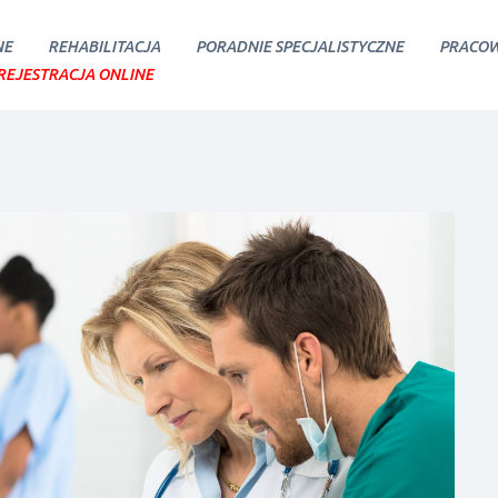
NE
REHABILITACJA
PORADNIE SPECJALISTYCZNE
PRACOW
REJESTRACJA ONLINE