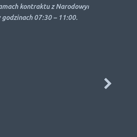
ach kontraktu z Narodowym
NZOZ „
zinach 07:30 – 11:00.
Reje