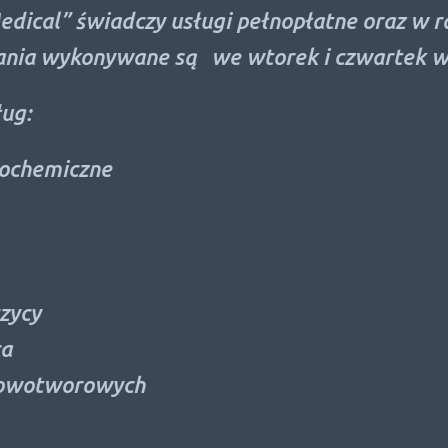
al” świadczy usługi pełnopłatne oraz w ram
 wykonywane są we wtorek i czwartek w god
emiczne
y
otworowych