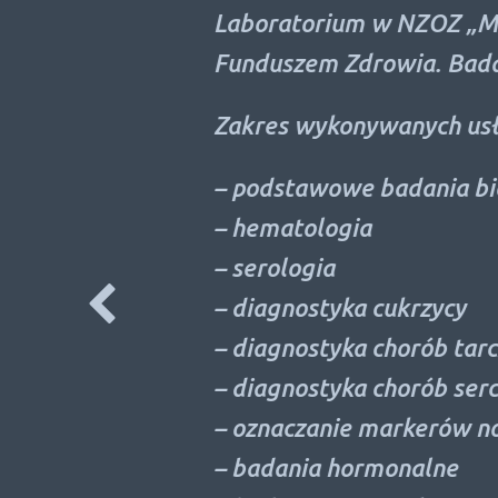
s XP-2:
Laboratorium w NZOZ „Medic
Funduszem Zdrowia. Badania
Zakres wykonywanych usług:
– podstawowe badania bioch
– hematologia
– serologia
– diagnostyka cukrzycy
– diagnostyka chorób tarczyc
– diagnostyka chorób serca
– oznaczanie markerów now
21-32
– badania hormonalne